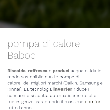
pompa di calore
Baboo
Riscalda
,
raffresca
e
produci
acqua calda in
modo sostenibile con le pompe di
calore dei migliori marchi (Daikin, Samsung e
Rinnai). La tecnologia
riduce i
inverter
consumi e si adatta automaticamente alle
tue esigenze, garantendo il massimo
comfort
tutto l'anno.